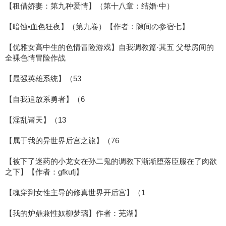
【租借娇妻：第九种爱情】（第十八章：结婚·中）
【暗蚀•血色狂夜】（第九卷）【作者：隙间の参宿七】
【优雅女高中生的色情冒险游戏】自我调教篇·其五 父母房间的
全裸色情冒险作战
【最强英雄系统】（53
【自我追放系勇者】（6
【淫乱诸天】（13
【属于我的异世界后宫之旅】（76
【被下了迷药的小龙女在孙二鬼的调教下渐渐堕落臣服在了肉欲
之下】【作者：gfkufj】
【魂穿到女性主导的修真世界开后宫】（1
【我的炉鼎兼性奴柳梦璃】作者：芜湖】