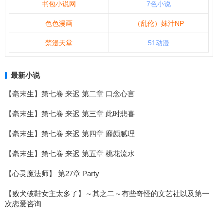
书包小说网
7色小说
色色漫画
（乱伦）妹汁NP
禁漫天堂
51动漫
最新小说
【毫末生】第七卷 来迟 第二章 口念心言
【毫末生】第七卷 来迟 第三章 此时悲喜
【毫末生】第七卷 来迟 第四章 靡颜腻理
【毫末生】第七卷 来迟 第五章 桃花流水
【心灵魔法师】 第27章 Party
【败犬破鞋女主太多了】～其之二～有些奇怪的文艺社以及第一
次恋爱咨询