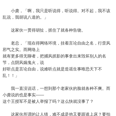
小龚，「啊，我只是听说得，听说得。对不起，我不该
乱说，我胡说八道的。」
这家伙一贯得胡扯，抓住了就各种告饶。
老总，「现在得网络环境，挂着言论自由之名，行歪风
邪气之实。而网络上
就有更多得无聊者，把捕风抓影的事拿出来毁坏别人的名
节，点阴风煽鬼火，说
好听点是言论自由，说难听点就是造谣生事唯恐天下不
乱！！」
我一直没说话，一想到那个老家伙的脸就各种不爽。而
小龚说的也是事实——
这个王授军不是被人举报了吗？这么快就没事了？
这家伙所谓的让人猜，难不成是他又要跟谁上床？要拍