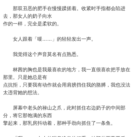
那双丑恶的肥手在慢慢蹂搓着。收紧时手指都会陷进
去，那女人的奶子向水
作的一样，完全是柔软的。
女人跟着「喛……」的轻轻发出一声。
我觉得这个声音莫名有点熟悉。
林茜的胸也是我最喜欢的地方，我一直很喜欢把手放在
那里。只是她总是有
点抗拒，只要我有动作就会用肩膀挡住我的胳膊，我也没法
太违背她的想法。
屏幕中老头的禄山之爪，此时抓住右边奶子的中间部
分，将它那饱满的东西
擎起来，那乳房抖动着，那种手劲向抓住了一条鱼。