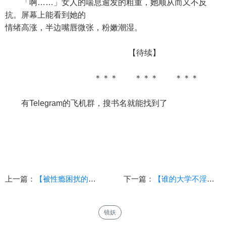
「啊……」女人的喘息逾发的粗重，她顺从而又不反
抗。屏幕上能看到她的
情绪高涨，半边嘴唇微张，粉嫩潮湿。
【待续】
＊＊＊ ＊＊＊ ＊＊＊
有Telegram的飞机群，搜书名就能找到了
上一篇：
【被性瘾困扰的美人，怎么可能安分守己】【3】（长篇剧情向）
下一篇：
【谁的大学不淫荡？】（86）（校园，乱伦，后宫，青春）
镜妖