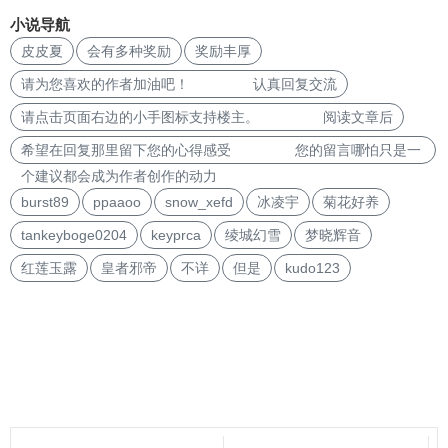
小说导航
皮皮夏
会有多种奖励
奖励丰厚
请为您喜欢的作者加油吧！ 认真回复交流
请点击页面右边的小手图标支持楼主。 阅读文章后
希望在回复那里留下您的心得感受 您的留言哪怕只是一
个建议都会成为作者创作的动力
burst89
ppaaoo
snow_xefd
冰凌宇
菊花好养
tankeyboge0204
keyprca
绫城幻雪
梦晓辉音
红莲玉露
皇者邪帝
不详
但是
kudo123