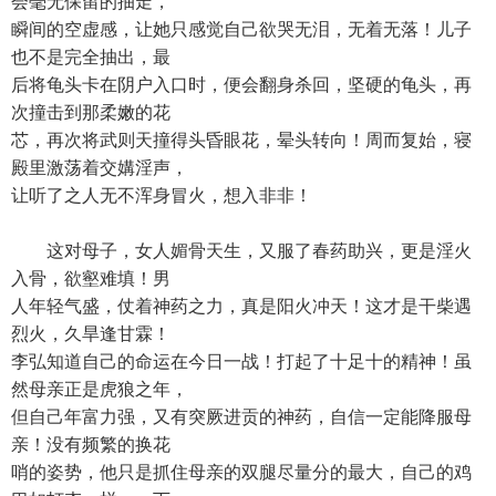
会毫无保留的抽走，
瞬间的空虚感，让她只感觉自己欲哭无泪，无着无落！儿子
也不是完全抽出，最
后将龟头卡在阴户入口时，便会翻身杀回，坚硬的龟头，再
次撞击到那柔嫩的花
芯，再次将武则天撞得头昏眼花，晕头转向！周而复始，寝
殿里激荡着交媾淫声，
让听了之人无不浑身冒火，想入非非！
这对母子，女人媚骨天生，又服了春药助兴，更是淫火
入骨，欲壑难填！男
人年轻气盛，仗着神药之力，真是阳火冲天！这才是干柴遇
烈火，久旱逢甘霖！
李弘知道自己的命运在今日一战！打起了十足十的精神！虽
然母亲正是虎狼之年，
但自己年富力强，又有突厥进贡的神药，自信一定能降服母
亲！没有频繁的换花
哨的姿势，他只是抓住母亲的双腿尽量分的最大，自己的鸡