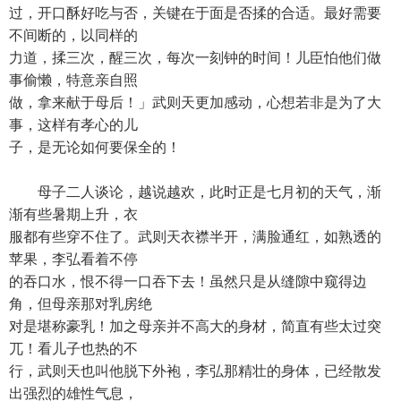
过，开口酥好吃与否，关键在于面是否揉的合适。最好需要
不间断的，以同样的
力道，揉三次，醒三次，每次一刻钟的时间！儿臣怕他们做
事偷懒，特意亲自照
做，拿来献于母后！」武则天更加感动，心想若非是为了大
事，这样有孝心的儿
子，是无论如何要保全的！
母子二人谈论，越说越欢，此时正是七月初的天气，渐
渐有些暑期上升，衣
服都有些穿不住了。武则天衣襟半开，满脸通红，如熟透的
苹果，李弘看着不停
的吞口水，恨不得一口吞下去！虽然只是从缝隙中窥得边
角，但母亲那对乳房绝
对是堪称豪乳！加之母亲并不高大的身材，简直有些太过突
兀！看儿子也热的不
行，武则天也叫他脱下外袍，李弘那精壮的身体，已经散发
出强烈的雄性气息，