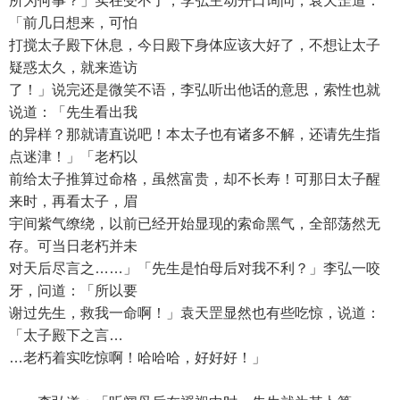
所为何事？」实在受不了，李弘主动开口询问，袁天罡道：
「前几日想来，可怕
打搅太子殿下休息，今日殿下身体应该大好了，不想让太子
疑惑太久，就来造访
了！」说完还是微笑不语，李弘听出他话的意思，索性也就
说道：「先生看出我
的异样？那就请直说吧！本太子也有诸多不解，还请先生指
点迷津！」「老朽以
前给太子推算过命格，虽然富贵，却不长寿！可那日太子醒
来时，再看太子，眉
宇间紫气缭绕，以前已经开始显现的索命黑气，全部荡然无
存。可当日老朽并未
对天后尽言之……」「先生是怕母后对我不利？」李弘一咬
牙，问道：「所以要
谢过先生，救我一命啊！」袁天罡显然也有些吃惊，说道：
「太子殿下之言…
…老朽着实吃惊啊！哈哈哈，好好好！」