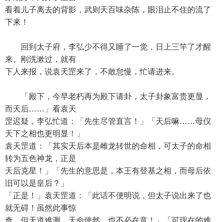
看着儿子离去的背影，武则天百味杂陈，眼泪止不住的流了
下来！
回到太子府，李弘少不得又睡了一觉，日上三竿了才醒
来。刚洗漱过，就有
下人来报，说袁天罡来了，不敢怠慢，忙请进来。
「殿下，今早老朽再为殿下请卦，太子卦象富贵更显，
而天后……」看袁天
罡迟疑，李弘忙道：「先生尽管直言！」「天后嘛……母仪
天下之相也更明显！」
袁天罡道：「其实天后本是雌龙转世的命相，可太子的命相
转为五色神龙，正是
天后克星！」「先生的意思是，本王有登基之相，而母后依
旧可以是皇后？」
「正是！」袁天罡道：「此话不便明说，但太子说出来了也
就无碍！虽然此事惊
奇，但天道难测，天命使然，也不必在意！」「可现在的难