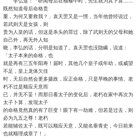
李弘道：「听闻母后在襁褓中时，先生就为其卜算……
既然知道母后命格贵
重，为何又要救我？」袁天罡又是一愣，当年他曾经说过，
若武则天是女孩，则
贵为人皇的话，但这是杀头的罪过，除了武则天的父母和她
自己外，再无外人知
晓，李弘的话，分明是知道了。袁天罡也没隐瞒，说道：
「太子本来的命格，也
就是再有三五年阳寿！届时，其他几个皇子或年幼，或威望
不足，皇上龙体欠佳
时，天后自然会更多摄政，应正命格，只是早晚的事情。老
朽不过是顺应天意而
已，并无不妥！而那日看太子的变化后，老朽在家中再次为
太子卜算，发现太子
的命格竟然真的有了巨变！眼下有一劫难，但若是过去，则
必为九五之尊！老朽
若能辅佐太子，既可以顺应天意，又能名垂青史，今日前来
也就顺理成章了！」