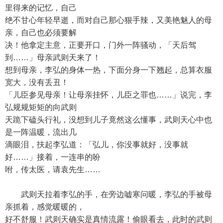
里得来的记忆，自己
绝不甘心年轻早逝，而对自己那心狠手辣，又美艳魅人的母
亲，自己也必须要解
决！他拿定主意，正要开口，门外一阵骚动，「天后驾
到……」母亲武则天来了！
想到母亲，李弘的身体一热，下面分身一下翘起，总算衣服
宽大，没有丢丑！
「儿臣参见母亲！让母亲挂怀，儿臣之罪也……」说完，李
弘规规矩矩的向武则
天跪下磕头行礼，没想到儿子竟然这么懂事，武则天心中也
是一阵温暖，流出几
滴眼泪，扶起李弘道：「弘儿，你没事就好，没事就
好……」接着，一连串的吩
咐，传太医，请袁先生……
武则天拉着李弘的手，在旁边嘘寒问暖，李弘的手被母
亲抓着，感觉暖暖的，
好不舒服！武则天确实是真情流露！偷眼看去，此时的武则