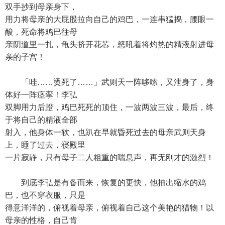
双手抄到母亲身下，
用力将母亲的大屁股拉向自己的鸡巴，一连串猛捣，腰眼一
酸，死命将鸡巴往母
亲阴道里一扎，龟头挤开花芯，怒吼着将灼热的精液射进母
亲的子宫！
「哇……烫死了……」武则天一阵哆嗦，又泄身了，身
体好一阵痉挛！李弘
双脚用力后蹬，鸡巴死死的顶住，一波两波三波，最后，终
于将自己的精液全部
射入，他身体一软，也趴在早就昏死过去的母亲武则天身
上，睡了过去，寝殿里
一片寂静，只有母子二人粗重的喘息声，再无刚才的激烈！
到底李弘是有备而来，恢复的更快，他抽出缩水的鸡
巴，也不穿衣服，只是
得意洋洋的，俯视着母亲，俯视着自己这个美艳的猎物！以
母亲的性格，自己肯