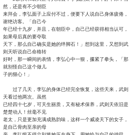
然，还是有不少朝臣
来拜会，李弘面子上应付不过，便要下人说自己身体疲倦，
谢绝访客。「自己今
年已经十九岁，并且，在朝臣中，自己已经获得相当认可，
如果母后真的要夺取
天下，那么自己确实是她的绊脚石！」想到这里，又想到武
则天听说自己命格转
好时，那一瞬间的表情，李弘心中一狠，攥紧了拳头，「那
就别怪自己这个做儿
子的狠心！」
过了几天，李弘的身体已经完全恢复，这些天来，武则
天看过他两次。虽然
已经四十七岁，可天生丽质，又有秘术保养，武则天依旧是
楚楚动人！丝毫不见
老太，只是更加充满成熟韵味，这样一个威凌天下的女子，
是自己骨肉至亲的母
亲，李弘恨不得立刻将她压在身下，用她给与自己的鸡巴，