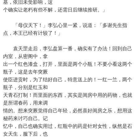
基，依旧未受影响，这
个确实让老朽有些不解，还需日后继续推研。」
「母仪天下！」李弘心里一紧，说道：「多谢先生指
点，本王已经有计较了！」
袁天罡走后，李弘盘算一番，确实有了办法！回到自己
内室，从密阁中，拿
出一个红色漆盒，打开，里面是两个小瓶！不要小看这两个
瓶子，这是去年突厥
使臣进贡时，为了结好自己，特意送上的！一红一兰，两个
瓶子，分别是红玉和
天青石打制！而里面的东西，其实是闺房中用的药物，也就
是所谓春药，用来调
情的。想来突厥觉得自己年轻，必然喜好闺房之乐，想用这
秘药来讨巧自己。记
忆中，自己也确实用过，红瓶中的药是针对女性，纵然是石
女天生，服下后，也