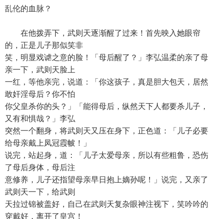
乱伦的血脉？
在他拨弄下，武则天逐渐醒了过来！首先映入她眼帘
的，正是儿子那似笑非
笑，明显戏谑之意的脸！「母后醒了？」李弘温柔的亲了母
亲一下，武则天脸上
一红，等他亲完，说道：「你这孩子，真是胆大包天，居然
敢奸淫母后？你不怕
你父皇杀你的头？」「能得母后，纵然天下人都要杀儿子，
又有和惧哉？」李弘
突然一个翻身，将武则天又压在身下，正色道：「儿子必要
给母亲戴上凤冠霞帔！」
说完，站起身，道：「儿子太爱母亲，所以有些粗鲁，恐伤
了母后身体，母后注
意修养，儿子还指望母亲早日抱上嫡孙呢！」说完，又亲了
武则天一下，给武则
天拉过锦被盖好，自己在武则天复杂眼神注视下，笑吟吟的
穿戴好，离开了皇宫！