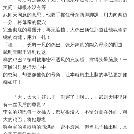
笑问，却根本没有等
武则天同意的意思，他双手握住母亲两脚脚踝，用力向两边
一分，将母亲的蜜穴
完全彻底的暴露开，再无遮挡，大鸡巴顶住那道让他魂牵梦
绕的肉缝，用力一扎！
「哇……」长愈一尺的鸡巴，张牙舞爪的闯入母亲的阴道，
武则天哪里遇到过这
样的鸡巴？顿时被那密不透风的充实感，撑得头晕脑胀！一
声惨叫只是抒发心中
的憋闷，却更像催促的号角，让本就精虫上脑的李弘更加如
痴如狂！
「大，太大！好儿子，刺穿了！啊……」武则天哪里还
有一丝天后的尊贵？
李弘的鸡巴每一次插入，都尽根没入，不留分毫在外面，粗
大的鸡巴，将她那堪
称至宝的名器填的满满的，密不透风！但当儿子抽出时，又