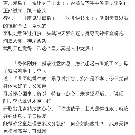
更加矛盾！「快让太子进来！」说着放下手中卷宗，李弘也
正好进来，跪下磕头
行礼，「儿臣见过母后！」「弘儿快起来！」武则天喜滋滋
的拉起李弘，今晚的
李弘刻意经过打扮，头戴冲天紫金冠，身穿蜀锦攒金蟒袍，
剑眉入鬓，神采奕奕，
武则天也觉得自己这个皇儿真是人中龙凤！
「身体刚好，就该注意休息，怎么想起来看娘了？」母
子紧挨着坐下，李弘
道：「儿臣此番生病，累母后挂念，实在是不孝，今日觉得
身体大好了，又知道
母后操心国事，所以，特备下点心，来探望母后。」说话
间，李弘拿过木匣，打
开取出几盘精致的点心。「你这孩子，若真是体恤娘，就该
好好休息，早日恢复，
能帮你父皇处理更多政务就好，何必如此虚礼？」武则天神
色很是高兴，可就是