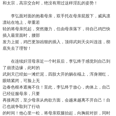
和太宗，高宗交合时，绝没有用过这样淫乱的姿势！
李弘面对面的抱着母亲，双手托在母亲屁股下，威风凛
凛站在地上，举重若
轻的将母亲托起，突然撤力，任由母亲落下，待自己鸡巴快
插入最里面时，腰部
发力上挺，鸡巴更加凶狠的插入，顶得武则天尖叫连连，彻
底失去了理智！
在连续奸淫母亲近一个时辰后，李弘终于感觉到自己到
了崩溃边缘，此时的
武则天已经如一滩烂泥，四肢大开的躺在榻上，浑身潮红，
眼睛紧闭，可脸上无
边春色根本遮掩不住！至此，李弘终于放心，肉体上，自己
已经征服母亲，只要
再接再厉，至少母亲从肉欲方面，会越来越离不开自己！自
己也就争取到了行动
的时间！他心里一松，将母亲双腿抬起，向胸前对折，同时