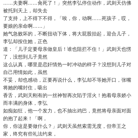
……夫妻啊……肏死了！」突然李弘停住动作，武则天仿佛
被托到天上，却失去
了支持，上不得下不得，「唉，你，动啊……死孩子，哎，
要娘的亲命啊……」
她气急败坏的，不断扭动下体，将大屁股抬起，迎合儿子，
李弘却按住她，正色
道：「儿子定要母亲做皇后！谁也阻拦不住！」武则天也愣
了，没想到儿子竟然
这么认真，哪里是恋奸情热一时冲动的样子？没想到儿子对
自己用情如此，虽然
不妥，却也感动，正要再说什么，李弘却不等她开口，张嘴
将她的嘴封住，吸出
香舌，武则天刚有的一丝神智再次陷于淫火！抱着母亲娇小
而丰满的身体，李弘
如痴如狂，他一个发力，也不抽出鸡巴，竟然将母亲面对面
的抱了起来！「啊，
你，你这是要做什么？」武则天虽然索需无度，但帝王之
家，终究有些礼法约束，