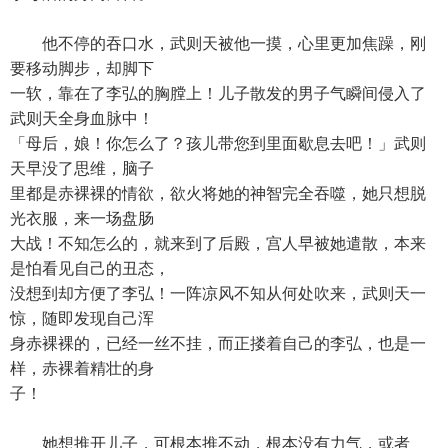
他不停的吞口水，武则天被他一摸，心里更加焦躁，刚
要移动脚步，却脚下
一软，靠在了李弘的胸膛上！儿子散发的男子气瞬间侵入了
武则天全身血脉中！
「母后，娘！你怎么了？孩儿带您到里面歇息去吧！」武则
天早没了思维，脑子
里都是赤裸裸的情欲，欲火将她的神智完全吞噬，她只想脱
光衣服，来一场盘肠
大战！不知怎么的，就来到了后殿，宫人早被她遣散，本来
是怕看见自己的丑态，
没想到却方便了李弘！一阵凉风不知从何处吹来，武则天一
惊，随即发现自己浑
身赤裸裸的，已经一丝不挂，而正搂着自己的李弘，也是一
样，赤裸着精壮的身
子！
她想推开儿子，可根本推不动，根本没有力气，或者