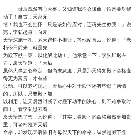
「母后既然有心大事，又知道我不会短命，怕是要对我
动手！自古，天家无
情！我也不会挂怀，只是该如何应对，还请先生教我！」说
完，李弘起身，向袁
天罡深施一礼，袁天罡也不推让，等他站直后，说道：「老
朽今日前来，就是先
为殿下献一策，以化解此劫！」他示意一下，李弘屏退左
右，袁天罡道：「天后
虽然大事之心坚定，但尚未急迫，只是那天得知殿下命格变
得更为富贵，才有些
波动。可以老朽观之，天后心中对于殿下还有些母子亲情
的，所以，只要殿下加
以利用，让天后暂时断了对殿下动手的决心，则不难争取时
间！」看李弘思索着，
袁天罡想了想，又说道：「其实，看殿下的命格虽然更加贵
重，可老朽推算天后
命格，却发现天后依旧有母仪天下的命格，纵然是殿下登