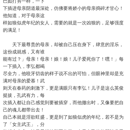
巴如打夯一样，一下
下插进母亲阴道最深处，仿佛要将娇小的母亲捣碎才甘心！
他知道，对于母亲这
样如狼似虎年纪的女人，需要的就是一次凶狠的，足够强度
的满足！
天下最尊贵的母亲，却被自己压在身下，肆意的淫乐，
这份成就感，又有谁
能有过？」母亲！母亲！娘！娘！儿子爱死你了！嘿！」每
一下插入，李弘都竭
尽全力，他咬牙切齿的样子说不出的可怕，但眼神里却是充
满对母亲的爱慕！武
则天在春药的刺激下，更是满眼只有李弘！儿子是这么英俊
挺拔，孔武有力，每
次插入都让自己感觉到要被插穿，而他撤出时，又像要把自
己的魂儿都带出去！
自己本就是淫欲旺盛，更是到了如狼似虎的年纪，若不是为
了「女主武王」，分