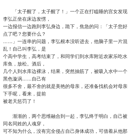
「太子醒了，太子醒了！」一个正在打瞌睡的宫女发现
李弘正坐在床边发愣，
一边报信一边跑到李弘身边，跪下，焦急的问：「太子您好
点了吧？您要什么？
……」一连串的问题，李弘根本没听进去，他脑子里一片混
乱！自己叫李弘，是
个高中学生，高考结束了，和同学们到水库附近农家乐吃水
库鱼，放松。酒后，
几个人到水库边裸泳，结果，突然抽筋了，被吸入水中一个
黑色漩涡……自己有
很多不舍，最不舍的就是美艳的母亲，还准备找机会对母亲
下手呢，看来，提前
被老天惩罚了！
渐渐的，两个思维融合到一起，李弘终于明白，自己被
同名同姓的人魂穿，
可不知为什么，没有完全侵占自己身体成功，可借着从他那