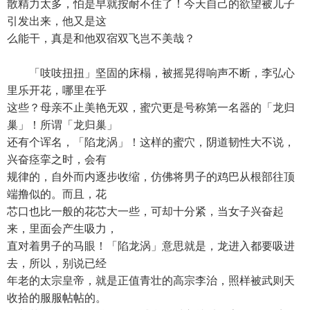
散精力太多，怕是早就按耐不住了！今天自己的欲望被儿子
引发出来，他又是这
么能干，真是和他双宿双飞岂不美哉？
「吱吱扭扭」坚固的床榻，被摇晃得响声不断，李弘心
里乐开花，哪里在乎
这些？母亲不止美艳无双，蜜穴更是号称第一名器的「龙归
巢」！所谓「龙归巢」
还有个诨名，「陷龙涡」！这样的蜜穴，阴道韧性大不说，
兴奋痉挛之时，会有
规律的，自外而内逐步收缩，仿佛将男子的鸡巴从根部往顶
端撸似的。而且，花
芯口也比一般的花芯大一些，可却十分紧，当女子兴奋起
来，里面会产生吸力，
直对着男子的马眼！「陷龙涡」意思就是，龙进入都要吸进
去，所以，别说已经
年老的太宗皇帝，就是正值青壮的高宗李治，照样被武则天
收拾的服服帖帖的。