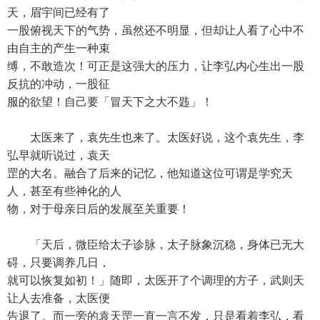
天，眉宇间已经有了
一股俯视天下的气势，虽然还不明显，但却让人看了心中不
由自主的产生一种束
缚，不敢造次！可正是这强大的压力，让李弘内心生出一股
反抗的冲动，一股征
服的欲望！自己要「冒天下之大不韪」！
太医来了，袁先生也来了。太医好说，这个袁先生，李
弘早就听说过，袁天
罡的大名。融合了后来的记忆，他知道这位可谓是学究天
人，甚至有些神化的人
物，对于母亲日后的发展至关重要！
「天后，微臣给太子诊脉，太子脉象沉稳，身体已无大
碍，只要调养几日，
就可以恢复如初！」随即，太医开了个调理的方子，武则天
让人去准备，太医便
告退了。而一旁的袁天罡一直一言不发，只是看着李弘，看