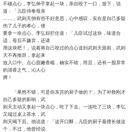
不碰点心，李弘伸手拿起一块，亲自咬了一口，放下，说
道：「儿臣侍奉母亲
……」武则天倒有些不好意思，心中感叹，实在是自己多疑
伤了儿子的孝心，便
要拿一块点心。李弘却拦住道：「儿臣试过这块，味道合
适，母后不嫌弃，还请
用这块吧！」说着将自己咬过的点心送到武则天面前，武则
天不再推辞，拿起来
放入口中。点心甜嫩香糯，确实不错，而且，还有一股异常
的清香之气，沁人心
脾！
「果然不错，可是你东宫的厨子做的？」为了补救刚才
自己多疑的影响，武
则天主动又拿起一块点心，吃了下去。一连吃了三块，李弘
又端过桌上茶水，武
则天喝下后。他说道：「这开口酥，儿臣的厨子最擅长做这
个，不过，他曾经说