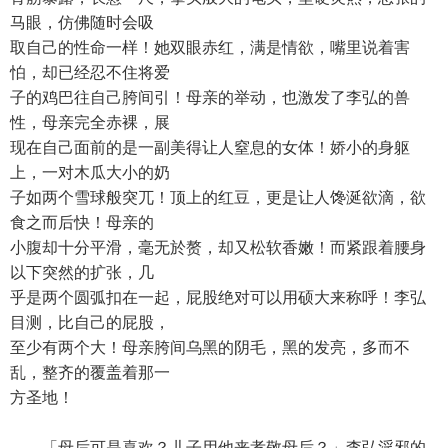
马眼，仿佛随时会吸
取自己的性命一样！她双眼赤红，满是情欲，嘴里说着害
怕，却已经忍不住将爱
子的鸡巴往自己胯间引！母亲的举动，也激发了李弘的兽
性，母亲完全赤裸，展
现在自己面前的是一副美得让人窒息的女体！娇小的身躯
上，一对木瓜大小的奶
子如两个雪球般突兀！顶上的红豆，更是让人馋涎欲滴，欲
食之而后快！母亲的
小腹却十分平滑，毫无於赘，却又松软香嫩！而紧跟着腰身
以下突然的扩张，几
乎是两个圆弧扣在一起，屁股绝对可以用硕大来称呼！李弘
目测，比自己的屁股，
至少有两个大！母亲胯间乌黑的阴毛，黑的发亮，多而不
乱，整齐的覆盖着那一
方圣地！
「母后可是喜欢？儿子用他来孝敬母后？」李弘淫邪的