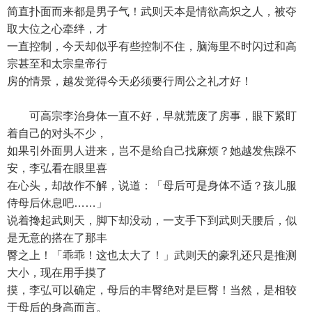
简直扑面而来都是男子气！武则天本是情欲高炽之人，被夺
取大位之心牵绊，才
一直控制，今天却似乎有些控制不住，脑海里不时闪过和高
宗甚至和太宗皇帝行
房的情景，越发觉得今天必须要行周公之礼才好！
可高宗李治身体一直不好，早就荒废了房事，眼下紧盯
着自己的对头不少，
如果引外面男人进来，岂不是给自己找麻烦？她越发焦躁不
安，李弘看在眼里喜
在心头，却故作不解，说道：「母后可是身体不适？孩儿服
侍母后休息吧……」
说着搀起武则天，脚下却没动，一支手下到武则天腰后，似
是无意的搭在了那丰
臀之上！「乖乖！这也太大了！」武则天的豪乳还只是推测
大小，现在用手摸了
摸，李弘可以确定，母后的丰臀绝对是巨臀！当然，是相较
于母后的身高而言。