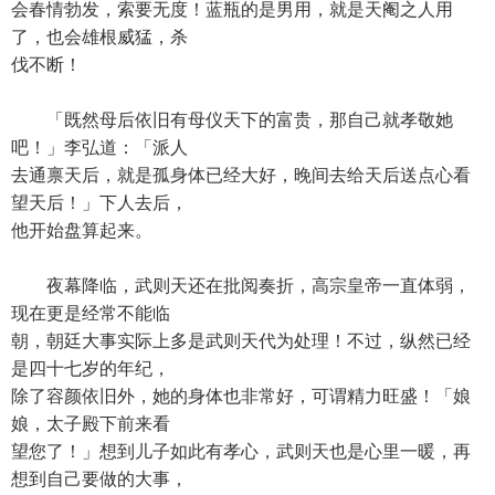
会春情勃发，索要无度！蓝瓶的是男用，就是天阉之人用
了，也会雄根威猛，杀
伐不断！
「既然母后依旧有母仪天下的富贵，那自己就孝敬她
吧！」李弘道：「派人
去通禀天后，就是孤身体已经大好，晚间去给天后送点心看
望天后！」下人去后，
他开始盘算起来。
夜幕降临，武则天还在批阅奏折，高宗皇帝一直体弱，
现在更是经常不能临
朝，朝廷大事实际上多是武则天代为处理！不过，纵然已经
是四十七岁的年纪，
除了容颜依旧外，她的身体也非常好，可谓精力旺盛！「娘
娘，太子殿下前来看
望您了！」想到儿子如此有孝心，武则天也是心里一暖，再
想到自己要做的大事，