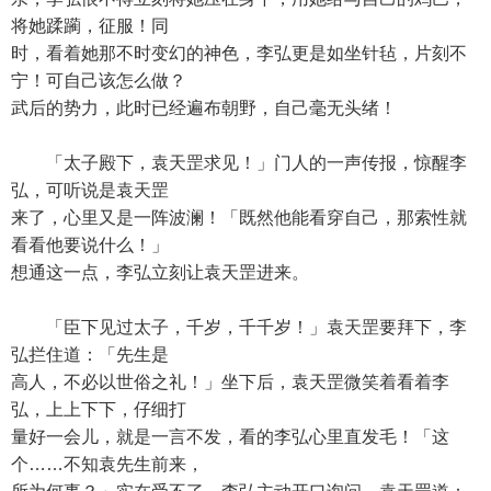
将她蹂躏，征服！同
时，看着她那不时变幻的神色，李弘更是如坐针毡，片刻不
宁！可自己该怎么做？
武后的势力，此时已经遍布朝野，自己毫无头绪！
「太子殿下，袁天罡求见！」门人的一声传报，惊醒李
弘，可听说是袁天罡
来了，心里又是一阵波澜！「既然他能看穿自己，那索性就
看看他要说什么！」
想通这一点，李弘立刻让袁天罡进来。
「臣下见过太子，千岁，千千岁！」袁天罡要拜下，李
弘拦住道：「先生是
高人，不必以世俗之礼！」坐下后，袁天罡微笑着看着李
弘，上上下下，仔细打
量好一会儿，就是一言不发，看的李弘心里直发毛！「这
个……不知袁先生前来，