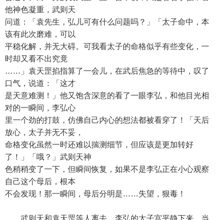
他神色凝重，武则天
问道：「袁先生，弘儿可有什么问题吗？」「太子命中，本
该有此次磨难，可以
平稳化解，并无大碍。可我看太子的命格似乎有些变化，一
时却又看不出究竟
……」袁天罡掐指算了一会儿，在武后焦急的等待中，叹了
口气，说道：「这才
是天意难测！」他又饱含深意的看了一眼李弘，和他目光相
对的一瞬间，李弘心
里一个劲的打鼓，仿佛自己内心的想法都被看穿了！「天后
放心，太子并无不妥，
命格变化虽然一时还难以揣测细节，但应该是更加转好
了！」「哦？」武则天神
色稍稍变了一下，但瞬间恢复，如果不是李弘正在小心观察
自己这个母后，根本
不会发现！那一瞬间，母后分明是……失望，狠毒！
武则天和袁天罡等人离去，李弘的太子宫平静下来，当