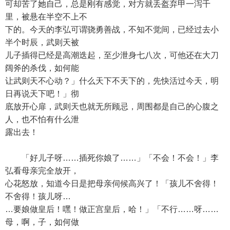
可却苦了她自己，总是刚有感觉，对方就丢盔弃甲一泻千
里，被悬在半空不上不
下的。今天的李弘可谓骁勇善战，不知不觉间，已经过去小
半个时辰，武则天被
儿子插得已经是高潮迭起，至少泄身七八次，可他还在大刀
阔斧的杀伐，如何能
让武则天不心动？」什么天下不天下的，先快活过今天，明
日再说天下吧！」彻
底放开心扉，武则天也就无所顾忌，周围都是自己的心腹之
人，也不怕有什么泄
露出去！
「好儿子呀……插死你娘了……」「不会！不会！」李
弘看母亲完全放开，
心花怒放，知道今日是把母亲伺候高兴了！「孩儿不舍得！
不舍得！孩儿呀…
…要娘做皇后！嘿！做正宫皇后，哈！」「不行……呀……
母，啊，子，如何做