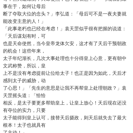
事在于，如何让母后
断了夺取大位的念头？」李弘道：「母后可不是一夜夫妻就
能改变主意的人！」
「此事老朽也已经在考虑！」袁天罡似乎很有把握的说道：
「天后谋划有时，可
也是天命使然，当今皇帝龙体欠安，这才有了天后干预朝政
的机会！这些年来，
太子年纪渐长，几次大事处理也十分得皇上心意，更有朝中
文武称赞，所以，皇
上不是没有考虑提前让位给太子！也正是因为如此，天后才
感到太子的威胁，动
了心思！」「先生的意思是让我不再帮皇上处理朝政？」袁
天罡摇头道：「恰恰
相反，是太子要更多帮助皇上，让皇上放心！天后现在还没
有夺位的实力，只要
太子能得到皇上认可，接替天后摄政，则天后就失去了最大
根本！太子也就具有
了主动！」