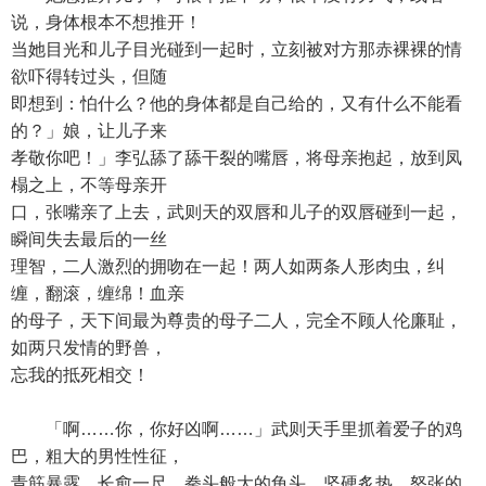
说，身体根本不想推开！
当她目光和儿子目光碰到一起时，立刻被对方那赤裸裸的情
欲吓得转过头，但随
即想到：怕什么？他的身体都是自己给的，又有什么不能看
的？」娘，让儿子来
孝敬你吧！」李弘舔了舔干裂的嘴唇，将母亲抱起，放到凤
榻之上，不等母亲开
口，张嘴亲了上去，武则天的双唇和儿子的双唇碰到一起，
瞬间失去最后的一丝
理智，二人激烈的拥吻在一起！两人如两条人形肉虫，纠
缠，翻滚，缠绵！血亲
的母子，天下间最为尊贵的母子二人，完全不顾人伦廉耻，
如两只发情的野兽，
忘我的抵死相交！
「啊……你，你好凶啊……」武则天手里抓着爱子的鸡
巴，粗大的男性性征，
青筋暴露，长愈一尺，拳头般大的龟头，坚硬炙热，怒张的