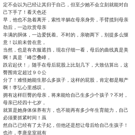
定不会以为已经让其归于自己，但至少她不会立刻就能对自
己下手了！看天色还
早，他也不急着离开，索性半躺在母亲身旁，手臂揽到母亲
劲后，一边欣赏母亲
丰满的胴体，一边爱抚着。不时的，亲吻两下，别提多么惬
意！以前未曾在意，
当然，也是有衣服遮挡，现在仔细一看，母后的曲线真是美
啊！真是「峰峦叠嶂，
跌宕起伏！」随手在母后屁股上比划几下，大致估算出，这
臀围肯定超过９０公
分了！难怪她能生那么多孩子，这样的屁股，肯定都是顺产
啊！李弘心里感叹，
拥有这样巨臀的母亲，将来能给自己生多少个孩子？不对，
母亲已经四十七岁，
就算是她身体保养有方，也不能再有多少年生育能力，自己
必须要抓紧时间！虽
然自己已经有了太子妃，但他还是想让母后给自己生孩子！
也许，李唐皇室就有